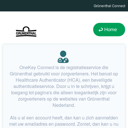
Grünenthal Connect
Home
OneKey Connect is de registratieservice die
Grünenthal gebruikt voor zorgverleners. Het berust op
Healthcare Authenticator (HCA), een beveiligde
authenticatieservice. Door u in te schrijven, krijgt u
toegang tot pagina's die alleen toegankelijk zijn voor
zorgverleners op de websites van Grünenthal
Nederland.
Als u al een account heeft, dan kan u zich aanmelden
met uw emailadres en paswoord. Zoniet, dan kan u nu